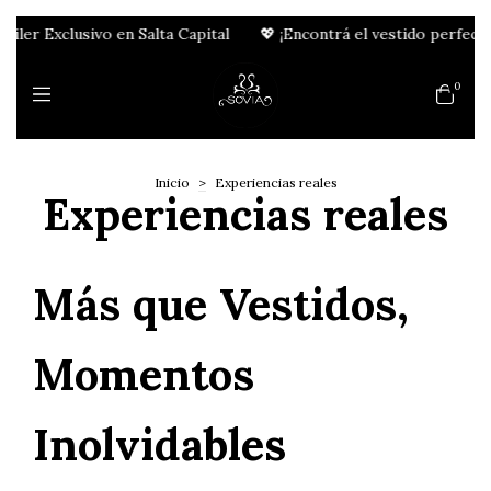
ler Exclusivo en Salta Capital
💖 ¡Encontrá el vestido perfecto p
0
Inicio
>
Experiencias reales
Experiencias reales
Más que Vestidos,
Momentos
Inolvidables